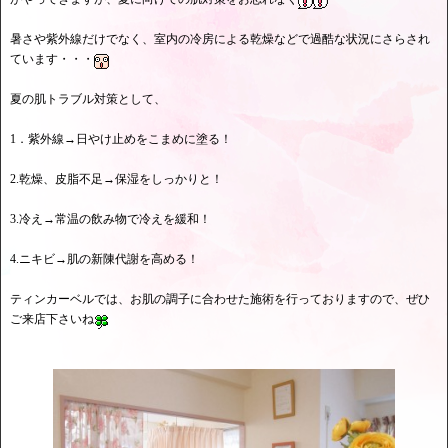
暑さや紫外線だけでなく、室内の冷房による乾燥などで過酷な状況にさらされ
ています・・・
夏の肌トラブル対策として、
1．紫外線→日やけ止めをこまめに塗る！
2.乾燥、皮脂不足→保湿をしっかりと！
3.冷え→常温の飲み物で冷えを緩和！
4.ニキビ→肌の新陳代謝を高める！
ティンカーベルでは、お肌の調子に合わせた施術を行っておりますので、ぜひ
ご来店下さいね