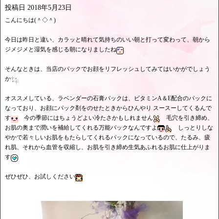
投稿日
2018年5月23日
こんにちは(＾◇＾)
今日は昨日と違い、カラッと晴れて気持ちのいい朝と打って変わって、朝から
ジメジメと湿気を感じる朝になりましたね
そんなときは、当店のパックでお顔をリフレッシュしてみてはいかがでしょう
か
オススメしている、ラベンダーの石膏パックは、ビタミンA＆E配合のパックに
なっており、お顔にパック剤をのせたときからひんやり スースーしてくるんで
す
今の季節にはちょうどよい冷たさかもしれません
毛穴を引き締め、
お肌の奥まで潤いを補給してくれる万能パックなんですよ
しっとりしな
やかで若々しいお肌をもたらしてくれるパックになっているので、たるみ、疲
れ肌、それから血管を収縮し、お肌を引き締め生気あふれるお肌に仕上がりま
す
ぜひぜひ、お試しください