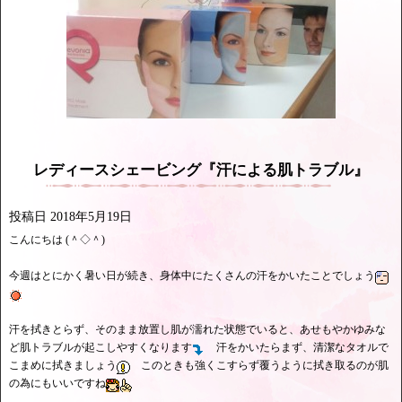
レディースシェービング『汗による肌トラブル』
投稿日
2018年5月19日
こんにちは (＾◇＾)
今週はとにかく暑い日が続き、身体中にたくさんの汗をかいたことでしょう
汗を拭きとらず、そのまま放置し肌が濡れた状態でいると、あせもやかゆみな
ど肌トラブルが起こしやすくなります
汗をかいたらまず、清潔なタオルで
こまめに拭きましょう
このときも強くこすらず覆うように拭き取るのが肌
の為にもいいですね