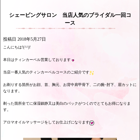
シェービングサロン 当店人気のブライダル一回コ
ース
投稿日
2018年5月27日
こんにちは!(^^)!
本日はティンカーベル営業しております
当店一番人気のティンカーベルコースのご紹介です
お剃りする箇所がお顔、首、胸元、お背中肩甲骨下、二の腕~肘下、眉カットに
なります。
剃った箇所全てに保湿鎮静又は美白のパックがつくのでとてもお得になりま
す。
アロマオイルマッサージをしてお仕上げになります