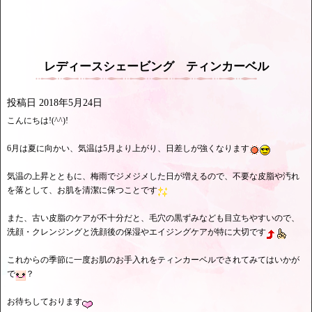
レディースシェービング ティンカーベル
投稿日
2018年5月24日
こんにちは!(^^)!
6月は夏に向かい、気温は5月より上がり、日差しが強くなります
気温の上昇とともに、梅雨でジメジメした日が増えるので、不要な皮脂や汚れ
を落として、お肌を清潔に保つことです
また、古い皮脂のケアが不十分だと、毛穴の黒ずみなども目立ちやすいので、
洗顔・クレンジングと洗顔後の保湿やエイジングケアが特に大切です
これからの季節に一度お肌のお手入れをティンカーベルでされてみてはいかが
で
？
お待ちしております