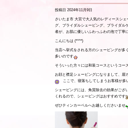
投稿日
2024年11月9日
もお任せください！』
さいたま市 大宮で大人気のレディースシ
グ、ブライダルシェービング、ブライダル
者が、お肌に優しいふわっふわの泡で丁寧
こんにちは (*^^*)
当店へ挙式をされる方のシェービングが多
多いのです
そういった方々には和装コースというコー
お顔と襟足シェービングになりまして、眉
ここで、寝落ちしてしまうお客様が多
シェービングには、角質除去の効果がござ
くれるので、シェービングはおすすめです
ぜひティンカーベルへお越しくださいませ