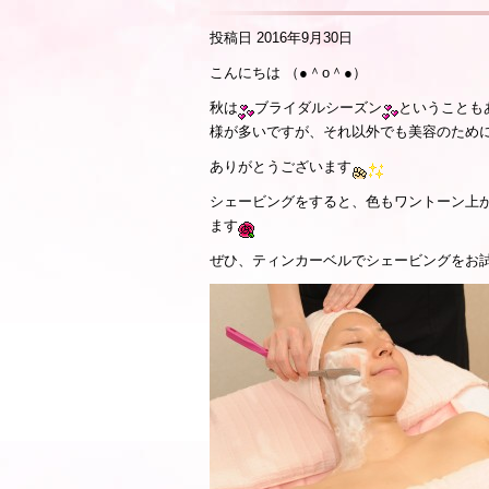
投稿日
2016年9月30日
こんにちは （●＾o＾●）
秋は
ブライダルシーズン
ということも
様が多いですが、それ以外でも美容のため
ありがとうございます
シェービングをすると、色もワントーン上
ます
ぜひ、ティンカーベルでシェービングをお