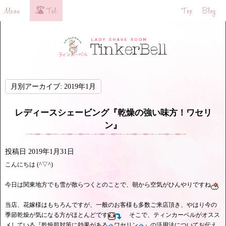
月別アーカイブ:
2019年1月
レディースシェービング『乾燥の強い味方！ワセリ
ン』
投稿日
2019年1月31日
こんにちは (^▽^)
今日は関東地方でも雪が散らつくとのことで、朝から空気がひんやりですね
当店、花嫁様はもちろんですが、一般のお客様も多数ご来店頂き、やはり今の
季節乾燥が気になる方がほとんどです
そこで、ティンカーベルがオスス
メしている『乾燥肌対策に効果がある
ワセリン
』の活用法についてお伝え