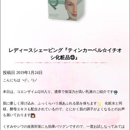
レディースシェービング『ティンカーベル☆イチオ
シ化粧品⑬』
投稿日
2019年1月24日
こんにちは ヽ(^。^)ノ
本日は、コエンザイムQ10入り、濃厚で保湿力が高い乳液のご紹介です
肌に優しく溶け込み、ふっくらハリ感あふれる肌を保ちます
化粧水と同
様、酵母エキスも配合されているので、とにかく肌の調子がよくなるとのお声
も届いております
くすみやシワの改善対策にも効果バツグンですので、一度お試しなってみては