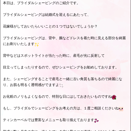
本日は、ブライダルシェービングのご紹介です。
ブライダルシェービングは結婚式を迎えるにあたって、
花嫁様がしておいたらいいことの１つではないでしょうか？
ブライダルシェービングは、背中、腕などドレスを着た時に見える部分を綺麗
にお剃りいたします
背中などはスポットライトが当たった時に、産毛が光に反射して
目立ってしまったりするので、ぜひシェービングをお勧めしております。
また、シェービングすることで産毛と一緒に古い角質も落ちるので綺麗にな
り、お肌も明るく透明感がでますよ
お化粧のノリもよくなるので、特別な日にはしておきたいものですね
もし、ブライダルでシェービングをお考えの方は、１度ご相談くださいね
ティンカーベルでは豊富なメニューも取り揃えております