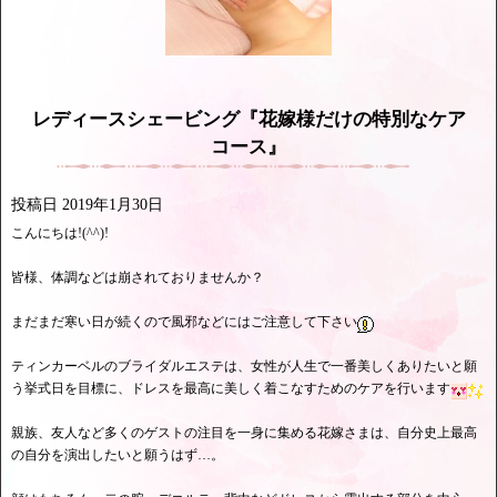
レディースシェービング『花嫁様だけの特別なケア
コース』
投稿日
2019年1月30日
こんにちは!(^^)!
皆様、体調などは崩されておりませんか？
まだまだ寒い日が続くので風邪などにはご注意して下さい
ティンカーベルのブライダルエステは、女性が人生で一番美しくありたいと願
う挙式日を目標に、ドレスを最高に美しく着こなすためのケアを行います
親族、友人など多くのゲストの注目を一身に集める花嫁さまは、自分史上最高
の自分を演出したいと願うはず…。