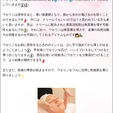
していきます
ワセリンは塗布すると、薄い保護膜となり、肌から水分が逃げるのを防ぐこと
ができるんです
中には、クリームでもいいのでは？と思われている方も多
いと思いますが、実は、クリームに配合された界面活性剤は角質層を壊す可能
性もあるんです
それに比べ、ワセリンは角質層を壊さず、皮膚の自然治癒
力を回復するのを手助けしてくれるアイテムなのです
ワセリンをお顔に塗布するときのポイントは、少し手で温めてから薄くのせる
ようにしましょう
手全体にワセリンを広げ、ハンドプレスをしてつけると
薄づきになりますよ
普段お使いの化粧水にワセリンを少量混ぜつけること
で、より効果が期待できます
まだまだ、乾燥の季節が続きますので、ワセリンをフルに活用し乾燥肌を乗り
切りましょう