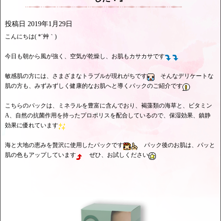
投稿日
2019年1月29日
こんにちは( *´艸｀)
今日も朝から風が強く、空気が乾燥し、お肌もカサカサです
敏感肌の方には、さまざまなトラブルが現れがちです
そんなデリケートな
肌の方も、みずみずしく健康的なお肌へと導くパックのご紹介です
こちらのパックは、ミネラルを豊富に含んでおり、褐藻類の海草と、ビタミン
A、自然の抗菌作用を持ったプロポリスを配合しているので、保湿効果、鎮静
効果に優れています
海と大地の恵みを贅沢に使用したパックです
パック後のお肌は、パッと
肌の色もアップしています
ぜひ、お試しください