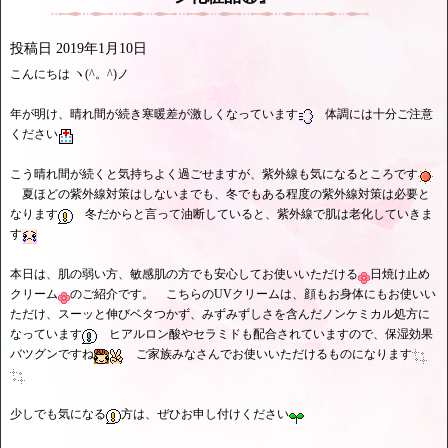
投稿日
2019年1月10日
こんにちは ヽ(^。^)ノ
年が明け、晴れ間が続き寒暖差が激しくなっています
体調には十分ご注意
ください
こう晴れ間が続くと気持ちよく過ごせますが、紫外線も気になるところです
夏ほどの紫外線対策はしないまでも、冬でもある程度の紫外線対策は必要と
なります
冬だからと言って油断していると、紫外線で肌は老化していきま
す
本日は、肌の弱い方、敏感肌の方でも安心してお使いいただける
日焼け止め
クリーム
のご紹介です。 こちらのUVクリームは、顔もお身体にもお使いい
ただけ、スーッと伸びベタつかず、みずみずしさを含んだノンケミカル処方に
なっています
ヒアルロン酸やセラミドも配合されていますので、保湿効果
バツグンですね
ご家族みなさんでお使いいただけるものになります
少しでも気になる
方は、ぜひお申し付けください