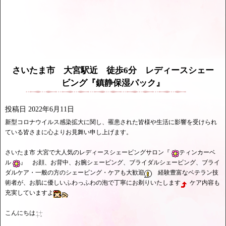
さいたま市 大宮駅近 徒歩6分 レディースシェー
ビング『鎮静保湿パック』
投稿日
2022年6月11日
新型コロナウイルス感染拡大に関し、罹患された皆様や生活に影響を受けられ
ている皆さまに心よりお見舞い申し上げます。
さいたま市 大宮で大人気のレディースシェービングサロン『
ティンカーベ
ル
』 お顔、お背中、お腕シェービング、ブライダルシェービング、ブライ
ダルケア・一般の方のシェービング・ケアも大歓迎
経験豊富なベテラン技
術者が、お肌に優しいふわっふわの泡で丁寧にお剃りいたします
ケア内容も
充実していますよ
こんにちは