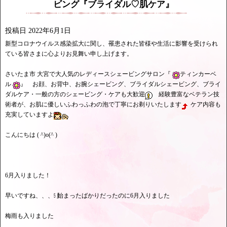
ビング『ブライダル♡肌ケア』
投稿日
2022年6月1日
新型コロナウイルス感染拡大に関し、罹患された皆様や生活に影響を受けられ
ている皆さまに心よりお見舞い申し上げます。
さいたま市 大宮で大人気のレディースシェービングサロン『
ティンカーベ
ル
』 お顔、お背中、お腕シェービング、ブライダルシェービング、ブライ
ダルケア・一般の方のシェービング・ケアも大歓迎
経験豊富なベテラン技
術者が、お肌に優しいふわっふわの泡で丁寧にお剃りいたします
ケア内容も
充実していますよ
こんにちは ( ^)o(^ )
6月入りました！
早いですね、、、㋄始まったばかりだったのに6月入りました
梅雨も入りました