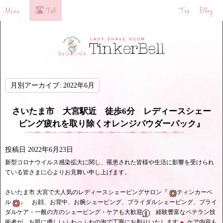
月別アーカイブ:
2022年6月
さいたま市 大宮駅近 徒歩6分 レディースシェー
ビング疲れを取り除くオレンジパウダーパック』
投稿日
2022年6月23日
新型コロナウイルス感染拡大に関し、罹患された皆様や生活に影響を受けられ
ている皆さまに心よりお見舞い申し上げます。
さいたま市 大宮で大人気のレディースシェービングサロン『
ティンカーベ
ル
』 お顔、お背中、お腕シェービング、ブライダルシェービング、ブライ
ダルケア・一般の方のシェービング・ケアも大歓迎
経験豊富なベテラン技
術者が、お肌に優しいふわっふわの泡で丁寧にお剃りいたします
ケア内容も