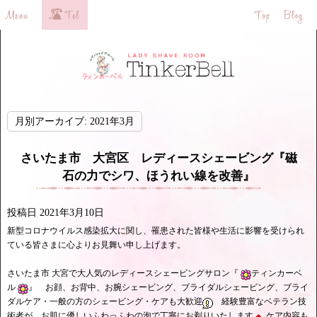
月別アーカイブ:
2021年3月
さいたま市 大宮区 レディースシェービング『磁
石の力でシワ、ほうれい線を改善』
投稿日
2021年3月10日
新型コロナウイルス感染拡大に関し、罹患された皆様や生活に影響を受けられ
ている皆さまに心よりお見舞い申し上げます。
さいたま市 大宮で大人気のレディースシェービングサロン『
ティンカーベ
ル
』 お顔、お背中、お腕シェービング、ブライダルシェービング、ブライ
ダルケア・一般の方のシェービング・ケアも大歓迎
経験豊富なベテラン技
術者が、お肌に優しいふわっふわの泡で丁寧にお剃りいたします
ケア内容も