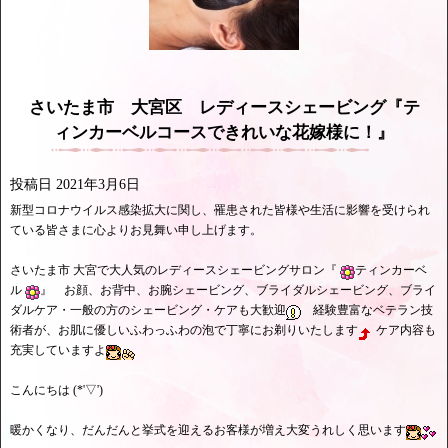
さいたま市 大宮区 レディースシェービング『テ
ィンカーベルコースできれいな花嫁様に！』
投稿日
2021年3月6日
新型コロナウイルス感染拡大に関し、罹患された皆様や生活に影響を受けられ
ている皆さまに心よりお見舞い申し上げます。
さいたま市 大宮で大人気のレディースシェービングサロン『
ティンカーベ
ル
』 お顔、お背中、お腕シェービング、ブライダルシェービング、ブライ
ダルケア・一般の方のシェービング・ケアも大歓迎
経験豊富なベテラン技
術者が、お肌に優しいふわっふわの泡で丁寧にお剃りいたします
ケア内容も
充実していますよ
こんにちは (*'▽')
暖かくなり、だんだんと挙式を迎えるお客様が増え大変うれしく思います