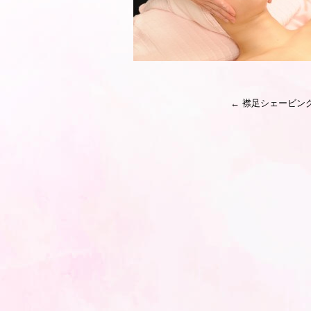
←
襟足シェービン