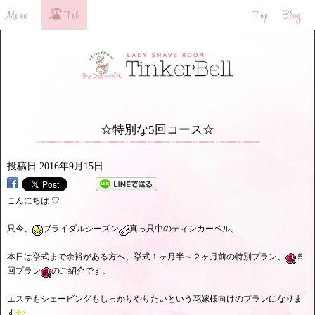
☆特別な5回コース☆
投稿日
2016年9月15日
こんにちは ♡
只今、
ブライダルシーズン
真っ只中のティンカーベル。
本日は挙式まで余裕がある方へ、挙式１ヶ月半～２ヶ月前の特別プラン、
５
回プラン
のご紹介です。
エステもシェービングもしっかりやりたいという花嫁様向けのプランになりま
す