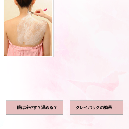
←
眼は冷やす？温める？
クレイパックの効果
→