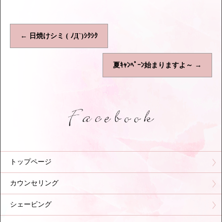
←
日焼けシミ ( ﾉД`)ｼｸｼｸ
夏ｷｬﾝﾍﾟｰﾝ始まりますよ～
→
トップページ
カウンセリング
シェービング