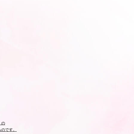
く
の
るのです。