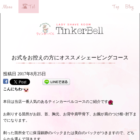
お式をお控えの方にオススメシェービングコース
投稿日
2017年8月25日
こんにちわ~
本日は当店一番人気のあるティンカーベルコースのご紹介です
お剃りする箇所がお顔、首、胸元、お背中肩甲骨下、お腕が肩のつけ根~肘下ま
でになります。
剃った箇所全てに保湿鎮静のパックまたは美白のパックがつきますので、どち
らかを選んで頂きます。