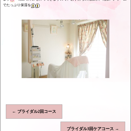
でたっぷり保湿を
←
ブライダル2回コース
ブライダル3回ケアコース
→