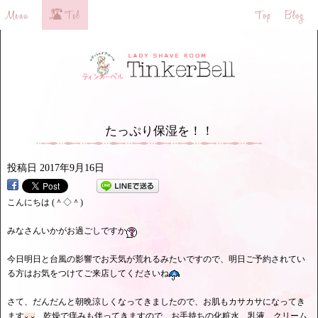
たっぷり保湿を！！
投稿日
2017年9月16日
こんにちは (＾◇＾)
みなさんいかがお過ごしですか
今日明日と台風の影響でお天気が荒れるみたいですので、明日ご予約されてい
る方はお気をつけてご来店してくださいね
さて、だんだんと朝晩涼しくなってきましたので、お肌もカサカサになってき
ます
乾燥で痒みも伴ってきますので、お手持ちの化粧水、乳液、クリーム