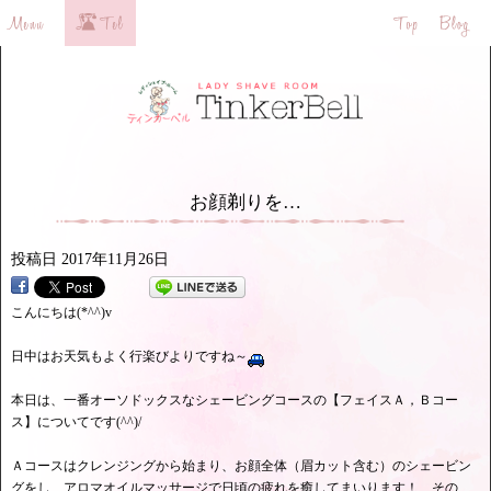
お顔剃りを…
投稿日
2017年11月26日
こんにちは(*^^)v
日中はお天気もよく行楽びよりですね～
本日は、一番オーソドックスなシェービングコースの【フェイスＡ，Ｂコー
ス】についてです(^^)/
Ａコースはクレンジングから始まり、お顔全体（眉カット含む）のシェービン
グをし、アロマオイルマッサージで日頃の疲れを癒してまいります！ その