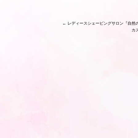
←
レディースシェービングサロン『自然
カ