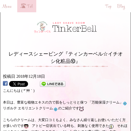
レディースシェービング『ティンカーベル☆イチオ
シ化粧品⑩』
投稿日
2018年12月18日
こんにちは ( *´艸｀)
本日は、豊富な植物エキスの力で肌をしっとりと保つ 「万能保湿クリーム」
リポルテ エモリエントクリーム
のご紹介です
こちらのクリームは、大変口コミもよく、みなさん繰り返しお使いいただく方
が多いのです
アトピー症状出ている時も、刺激なく使用できた
それほ