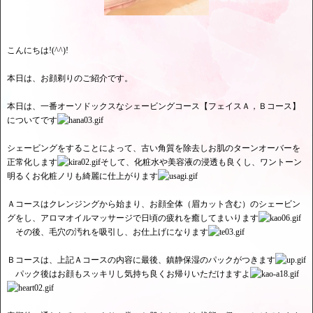
こんにちは!(^^)!
本日は、お顔剃りのご紹介です。
本日は、一番オーソドックスなシェービングコース【フェイスＡ，Ｂコース】
についてです
シェービングをすることによって、古い角質を除去しお肌のターンオーバーを
正常化します
そして、化粧水や美容液の浸透も良くし、ワントーン
明るくお化粧ノリも綺麗に仕上がります
Ａコースはクレンジングから始まり、お顔全体（眉カット含む）のシェービン
グをし、アロマオイルマッサージで日頃の疲れを癒してまいります
その後、毛穴の汚れを吸引し、お仕上げになります
Ｂコースは、上記Ａコースの内容に最後、鎮静保湿のパックがつきます
パック後はお顔もスッキリし気持ち良くお帰りいただけますよ