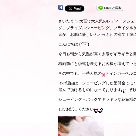
様の出来上がり』
さいたま市 大宮で大人気のレディースシ
グ、ブライダルシェービング、ブライダル
者が、お肌に優しいふわっふわの泡で丁寧
こんにちは (*’▽’)
今日も朝から気温が高く太陽がギラギラと
梅雨前にと挙式を迎えるお客様が増えてい
その中でも、一番人気の
ティンカーベル
その理由は、シェービングした箇所全てに
選んで頂けるものになっております
例え
シェービング＋パックでキラキラな花嫁様
ぜひお試しください