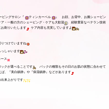
ェービングサロン『
ティンカーベル
』 お顔、お背中、お腕シェービン
ケア・一般の方のシェービング・ケアも大歓迎
経験豊富なベテラン技術
にお剃りいたします
ケア内容も充実していますよ
照りつけていますね
らっしゃいます
コース
パックが選べることです
パックの種類もその日のお肌の状態に合わせて
ば、『美白鎮静』や『保湿鎮静』などがあります
の出来上がりです