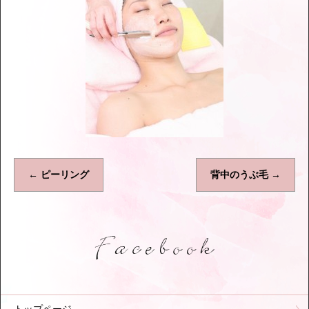
←
ピーリング
背中のうぶ毛
→