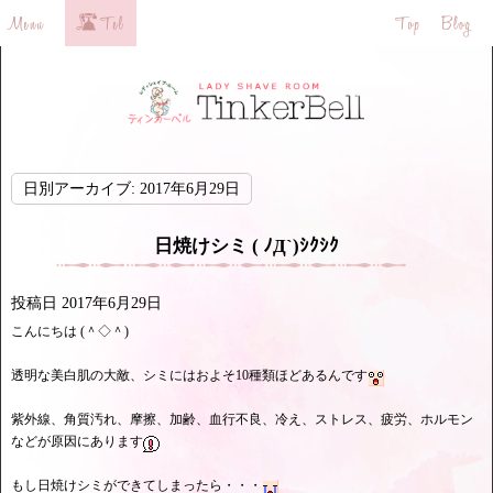
日別アーカイブ:
2017年6月29日
日焼けシミ ( ﾉД`)ｼｸｼｸ
投稿日
2017年6月29日
こんにちは (＾◇＾)
透明な美白肌の大敵、シミにはおよそ10種類ほどあるんです
紫外線、角質汚れ、摩擦、加齢、血行不良、冷え、ストレス、疲労、ホルモン
などが原因にあります
もし日焼けシミができてしまったら・・・