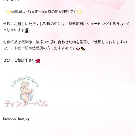
「
挙式日より2日前～5日前の間が理想です
」
当店にお越しいただくお客様の中には、挙式前日にシェービングする方もいら
っしゃいます
お化粧品は低刺激、無添加の肌に合わせた物を厳選して使用しておりますの
で、アトピー肌や敏感肌の方におすすめです
ぜひ、ご検討下さい
facebook_face.jpg