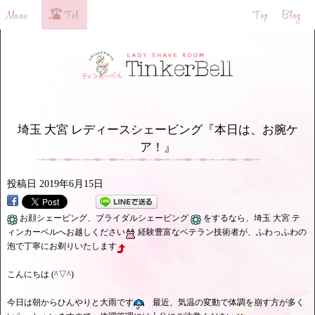
埼玉 大宮 レディースシェービング『本日は、お腕ケ
ア！』
投稿日
2019年6月15日
お顔シェービング、ブライダルシェービング
をするなら、埼玉 大宮 テ
ィンカーベルへお越しください
経験豊富なベテラン技術者が、ふわっふわの
泡で丁寧にお剃りいたします
こんにちは (^▽^)
今日は朝からひんやりと大雨です
最近、気温の変動で体調を崩す方が多く