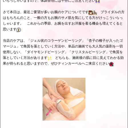
いらっしゃいますので、体調管理には十分にご注意ください
さて本日は、最近ご要望が多いお腕のケアについてです
ブライダルの方
はもちろんのこと、一般の方もお腕のサメ肌を気にしてる方がけっこういらっ
しゃいます。 これからの季節、お腕を出すお洋服を着る機会も増えてくると
思います
当店のケアは、「ジェル状のコラーゲンピーリング」「杏子の種子が入ったゴ
マージュ」で角質を落としていく方法や、単品の施術でも大人気の薬剤を一切
使用しない、「ダイヤモンドピーリング」「クリスタルピーリング」で角質を
落としていく方法があります
どちらも、施術後の肌に目に見えてわかる効
果が得られると思いますので、ぜひティンカーベルへご来店ください