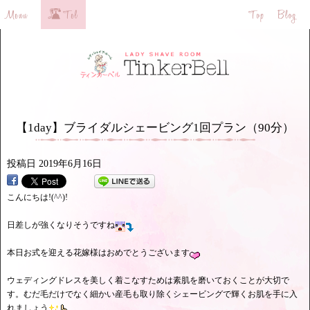
【1day】ブライダルシェービング1回プラン（90分）
投稿日
2019年6月16日
こんにちは!(^^)!
日差しが強くなりそうですね
本日お式を迎える花嫁様はおめでとうございます
ウェディングドレスを美しく着こなすためは素肌を磨いておくことが大切で
す。むだ毛だけでなく細かい産毛も取り除くシェービングで輝くお肌を手に入
れましょう