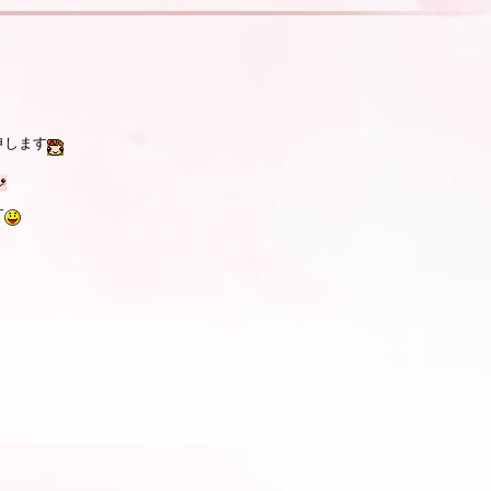
申します
す