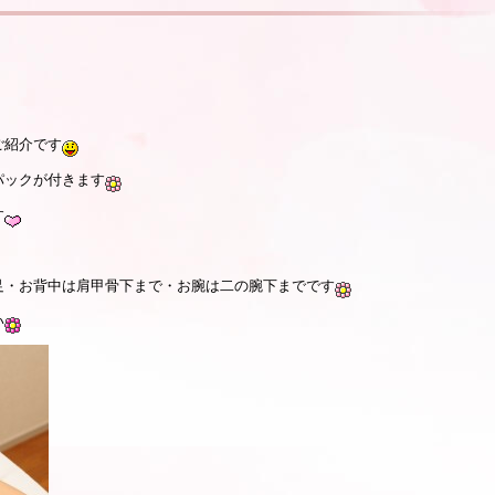
ご紹介です
パックが付きます
す
足・お背中は肩甲骨下まで・お腕は二の腕下までです
い