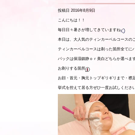
投稿日
2016年8月9日
こんにちは！！
毎日日々暑さが増してきていますね
本日は、大人気のティンカーベルコースの
ティンカーベルコースは剃った箇所全てに
パックは保湿鎮静ｏｒ美白どちらか選べま
お剃りする箇所
お顔・首元・胸元トップギリギリまで・襟
挙式を控えて居る方ぜひ一度お試しくださ