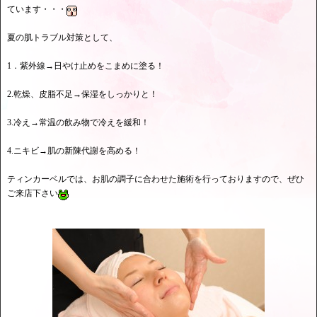
ています・・・
夏の肌トラブル対策として、
1．紫外線→日やけ止めをこまめに塗る！
2.乾燥、皮脂不足→保湿をしっかりと！
3.冷え→常温の飲み物で冷えを緩和！
4.ニキビ→肌の新陳代謝を高める！
ティンカーベルでは、お肌の調子に合わせた施術を行っておりますので、ぜひ
ご来店下さい