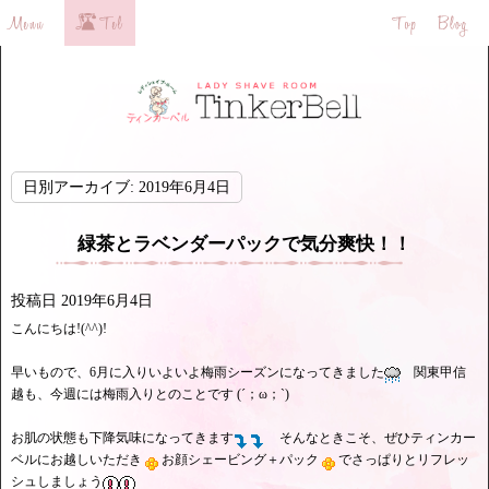
日別アーカイブ:
2019年6月4日
緑茶とラベンダーパックで気分爽快！！
投稿日
2019年6月4日
こんにちは!(^^)!
早いもので、6月に入りいよいよ梅雨シーズンになってきました
関東甲信
越も、今週には梅雨入りとのことです (´；ω；`)
お肌の状態も下降気味になってきます
そんなときこそ、ぜひティンカー
ベルにお越しいただき
お顔シェービング＋パック
でさっぱりとリフレッ
シュしましょう