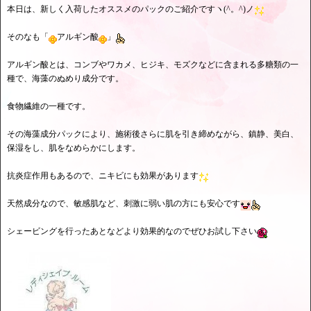
本日は、新しく入荷したオススメのパックのご紹介ですヽ(^。^)ノ
そのなも「
アルギン酸
」
アルギン酸とは、コンブやワカメ、ヒジキ、モズクなどに含まれる多糖類の一
種で、海藻のぬめり成分です。
食物繊維の一種です。
その海藻成分パックにより、施術後さらに肌を引き締めながら、鎮静、美白、
保湿をし、肌をなめらかにします。
抗炎症作用もあるので、ニキビにも効果があります
天然成分なので、敏感肌など、刺激に弱い肌の方にも安心です
シェービングを行ったあとなどより効果的なのでぜひお試し下さい