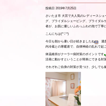
投稿日
2019年7月25日
さいたま市 大宮で大人気のレディースシ
グ、ブライダルシェービング、ブライダル
者が、お肌に優しいふわっふわの泡で丁寧
こんにちは(^▽^)
今日も朝から暑い日が続きましたね
適度
内冷蔵との寒暖差で、自律神経の乱れで起
体温維持がクーラー病対策のポイントです
活発に動かすということが簡単にできる対
それぞれご自身の対策が見つけ、少しでも