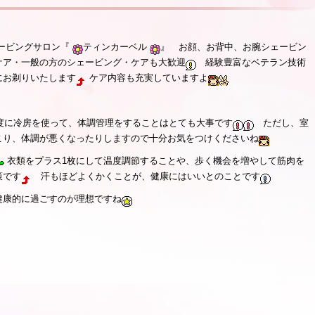
ェービングサロン『
ティンカーベル
』 お顔、お背中、お腕シェービン
ケア・一般の方のシェービング・ケアも大歓迎
経験豊富なベテラン技術
にお剃りいたします
ケア内容も充実していますよ
に冷房を使って、体調管理をすることはとても大事です
ただし、室
こり、体調が悪くなったりしますので十分お気をつけくださいね
衣類をプラス1枚にして温度調節することや、歩く機会を増やして筋肉を
策です
汗もほどよくかくことが、健康にはいいとのことです
健康的に過ごすのが理想ですね